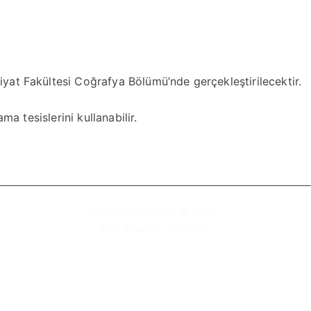
yat Fakültesi Coğrafya Bölümü’nde gerçekleştirilecektir.
ma tesislerini kullanabilir.
Her Hakkı Saklıdır © 2020
Web Tasarım :
CuReBaL