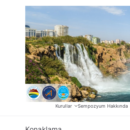
İçeriğe
geç
Kurullar
Sempozyum Hakkında
Konaklama