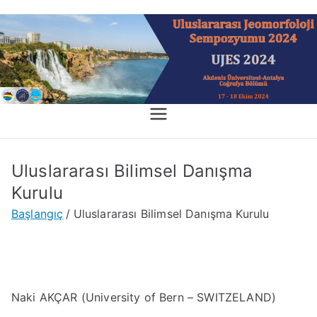
İçeriğe
geç
Uluslararas
Uluslararası Jeomorfoloji
Sempozyumu 2024-Antalya
ı
Uluslararası Bilimsel Danışma
Jeomorfolo
Kurulu
Başlangıç
Uluslararası Bilimsel Danışma Kurulu
ji
Sempozyu
mu
Naki AKÇAR (University of Bern – SWITZELAND)