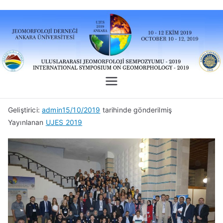
İçeriğe
geç
Uluslararas
Uluslararası Jeomorfoloji
Sempozyumu 2024-Antalya
ı
Geliştirici:
admin
15/10/2019
tarihinde gönderilmiş
Yayınlanan
UJES 2019
Jeomorfolo
ji
Sempozyu
mu